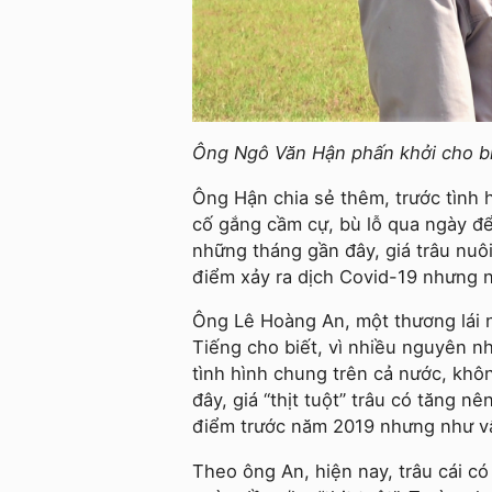
Ông Ngô Văn Hận phấn khởi cho biế
Ông Hận chia sẻ thêm, trước tình 
cố gắng cầm cự, bù lỗ qua ngày để 
những tháng gần đây, giá trâu nuôi
điểm xảy ra dịch Covid-19 nhưng ng
Ông Lê Hoàng An, một thương lái n
Tiếng cho biết, vì nhiều nguyên n
tình hình chung trên cả nước, khôn
đây, giá “thịt tuột” trâu có tăng n
điểm trước năm 2019 nhưng như vậ
Theo ông An, hiện nay, trâu cái có 