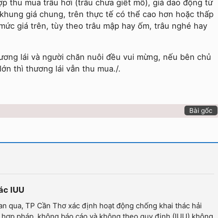
ợp thu mua trâu hơi (trâu chưa giết mổ), giá dao động từ
khung giá chung, trên thực tế có thể cao hơn hoặc thấp
ức giá trên, tùy theo trâu mập hay ốm, trâu nghé hay
hương lái và người chăn nuôi đều vui mừng, nếu bên chủ
lớn thì thương lái vẫn thu mua./.
Bài gốc
hác IUU
an qua, TP Cần Thơ xác định hoạt động chống khai thác hải
 hợp pháp, không báo cáo và không theo quy định (IUU) không