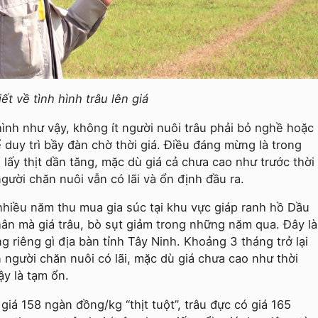
t về tình hình trâu lên giá
hình như vậy, không ít người nuôi trâu phải bỏ nghề hoặc
duy trì bầy đàn chờ thời giá. Điều đáng mừng là trong
 lấy thịt dần tăng, mặc dù giá cả chưa cao như trước thời
ười chăn nuôi vẫn có lãi và ổn định đầu ra.
hiều năm thu mua gia súc tại khu vực giáp ranh hồ Dầu
hân mà giá trâu, bò sụt giảm trong những năm qua. Đây là
g riêng gì địa bàn tỉnh Tây Ninh. Khoảng 3 tháng trở lại
ên người chăn nuôi có lãi, mặc dù giá chưa cao như thời
y là tạm ổn.
giá 158 ngàn đồng/kg “thịt tuột”, trâu đực có giá 165