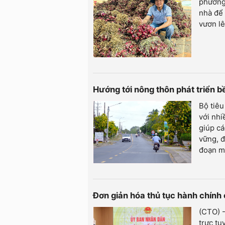
phường 
nhà để 
vươn lê
Hướng tới nông thôn phát triển 
Bộ tiê
với nhi
giúp cá
vững, đ
đoạn m
Đơn giản hóa thủ tục hành chính
(CTO) -
trực tu