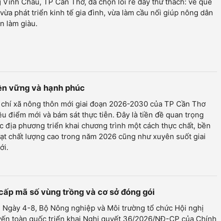
Vĩnh Châu, TP Cần Thơ, đã chọn lối rẽ đầy thử thách: về quê
vừa phát triển kinh tế gia đình, vừa làm cầu nối giúp nông dân
n làm giàu.
bền vững và hạnh phúc
u chí xã nông thôn mới giai đoạn 2026-2030 của TP Cần Thơ
ều điểm mới và bám sát thực tiễn. Đây là tiền đề quan trọng
c địa phương triển khai chương trình một cách thực chất, bền
ạt chất lượng cao trong năm 2026 cũng như xuyên suốt giai
ới.
 cấp mã số vùng trồng và cơ sở đóng gói
 Ngày 4-8, Bộ Nông nghiệp và Môi trường tổ chức Hội nghị
yến toàn quốc triển khai Nghị quyết 36/2026/NĐ-CP của Chính