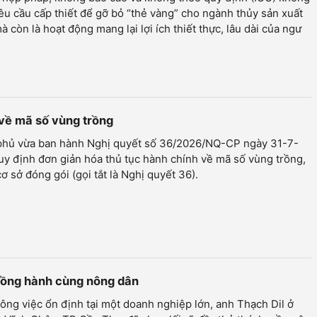
yêu cầu cấp thiết để gỡ bỏ “thẻ vàng” cho ngành thủy sản xuất
à còn là hoạt động mang lại lợi ích thiết thực, lâu dài của ngư
 về mã số vùng trồng
phủ vừa ban hành Nghị quyết số 36/2026/NQ-CP ngày 31-7-
y định đơn giản hóa thủ tục hành chính về mã số vùng trồng,
ơ sở đóng gói (gọi tắt là Nghị quyết 36).
 đồng hành cùng nông dân
ông việc ổn định tại một doanh nghiệp lớn, anh Thạch Dil ở