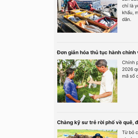
chỉ là 
khẩu, m
dân.
Đơn giản hóa thủ tục hành chính
Chính 
2026 qu
mã số c
Chàng kỹ sư trẻ rời phố về quê,
Từ bỏ c