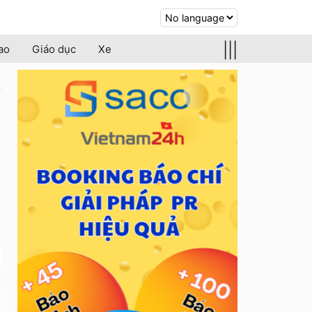
|||
ao
Giáo dục
Xe