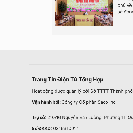
phủ về 
sở đóng
Trang Tin Điện Tử Tổng Hợp
Hoạt động được quản lý bởi Sở TTTT Thành phố
Vận hành bởi:
Công ty Cổ phần Saco Inc
Trụ sở
: 210/16 Nguyễn Văn Luông, Phường 11, Q
Số ĐKKD
: 0316310914