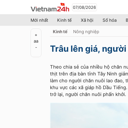
07/08/2026
Mới nhất
Kinh tế
Xã hội
Số hóa
B
Kinh tế
Nông nghiệp
+
a
a
Trâu lên giá, ngườ
-
Theo chia sẻ của nhiều hộ chăn nuô
thịt trên địa bàn tỉnh Tây Ninh g
làm cho người chăn nuôi lao đao, th
khu vực các xã giáp hồ Dầu Tiếng. 
trở lại, người chăn nuôi phấn khởi.