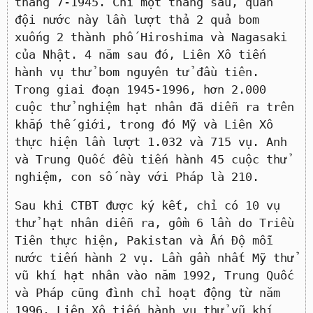
tháng 7-1945. Chỉ một tháng sau, quân
đội nước này lần lượt thả 2 quả bom
xuống 2 thành phố Hiroshima và Nagasaki
của Nhật. 4 năm sau đó, Liên Xô tiến
hành vụ thử bom nguyên tử đầu tiên.
Trong giai đoạn 1945-1996, hơn 2.000
cuộc thử nghiệm hạt nhân đã diễn ra trên
khắp thế giới, trong đó Mỹ và Liên Xô
thực hiện lần lượt 1.032 và 715 vụ. Anh
và Trung Quốc đều tiến hành 45 cuộc thử
nghiệm, con số này với Pháp là 210.
Sau khi CTBT được ký kết, chỉ có 10 vụ
thử hạt nhân diễn ra, gồm 6 lần do Triều
Tiên thực hiện, Pakistan và Ấn Độ mỗi
nước tiến hành 2 vụ. Lần gần nhất Mỹ thử
vũ khí hạt nhân vào năm 1992, Trung Quốc
và Pháp cũng đình chỉ hoạt động từ năm
1996. Liên Xô tiến hành vụ thử vũ khí