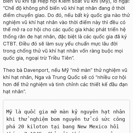
biến Vũ khí tại Hiệp hội Kiểm soát Vũ khí (Mỹ), lo ngại:
“Chế độ không phổ biến vũ khí hạt nhân đang ở thời
điểm chuyển giao. Do đó, nếu bất kỳ quốc gia nào thử
nghiệm vũ khí hạt nhân vào thời điểm này thì đều có
thể mở ra cơ hội cho các quốc gia khác phát triển hệ
thống răn đe hạt nhân, đặc biệt là các quốc gia đã ký
CTBT. Điều đó sẽ làm suy yếu chuẩn mực lâu đời
trong chống thử vũ khí hạt nhân vốn ràng buộc mọi
quốc gia, ngoại trừ Triều Tiên”.
Theo bà Davenport, nếu Mỹ “mở màn” thử nghiệm vũ
khí hạt nhân, Nga và Trung Quốc sẽ có “nhiều cơ hội
hơn để thử nghiệm và tinh chỉnh các thiết kế đầu đạn
hạt nhân”.
Mỹ là quốc gia mở màn kỷ nguyên hạt nhân
khi thử nghiệm bom nguyên tử có sức công
phá 20 kiloton tại bang New Mexico hồi