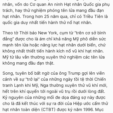
nhân, vốn do Cơ quan An ninh Hạt nhân Quốc gia phụ
trách, hay thử nghiệm phóng tên lửa mang đầu đạn
hạt nhân. Trong hơn 25 năm qua, chỉ có Triều Tiên là
quốc gia duy nhất tiến hành thử nổ hạt nhân.
Theo tờ Thời báo New York, cụm từ “trên cơ sở bình
đẳng” được cho là ám chỉ khả năng Mỹ phô diễn sức
mạnh tên lửa hoặc năng lực hạt nhân dưới biển, chứ
không nhất thiết tiến hành kích nổ vũ khí hạt nhân.
Mỹ từ lâu vẫn thường xuyên thử nghiệm các tên lửa
không mang đầu đạn thật.
Song, tuyên bố bất ngờ của ông Trump gợi lên viễn
cảnh về sự “trở lại” của những ngày tồi tệ thời Chiến
tranh Lạnh khi Mỹ, Nga thường xuyên thử vũ khí mới,
hết trên khí quyển tới ngoài vũ trụ rồi dưới lòng đất.
Kỷ nguyên của những mối đe dọa đáng sợ này được
cho là đã kết thúc với sự ra đời của Hiệp ước cấm thử
hạt nhân toàn diện (CTBT) được ký năm 1996. Mục