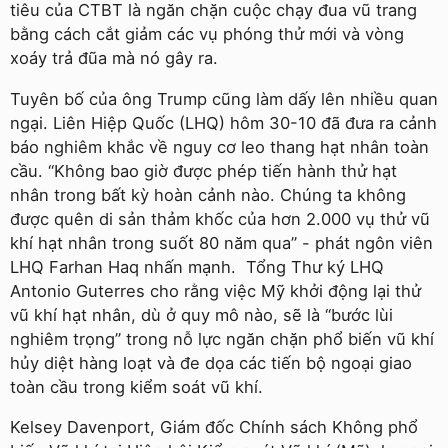
tiêu của CTBT là ngăn chặn cuộc chạy đua vũ trang
bằng cách cắt giảm các vụ phóng thử mới và vòng
xoáy trả đũa mà nó gây ra.
Tuyên bố của ông Trump cũng làm dấy lên nhiều quan
ngại. Liên Hiệp Quốc (LHQ) hôm 30-10 đã đưa ra cảnh
báo nghiêm khắc về nguy cơ leo thang hạt nhân toàn
cầu. “Không bao giờ được phép tiến hành thử hạt
nhân trong bất kỳ hoàn cảnh nào. Chúng ta không
được quên di sản thảm khốc của hơn 2.000 vụ thử vũ
khí hạt nhân trong suốt 80 năm qua” - phát ngôn viên
LHQ Farhan Haq nhấn mạnh. Tổng Thư ký LHQ
Antonio Guterres cho rằng việc Mỹ khởi động lại thử
vũ khí hạt nhân, dù ở quy mô nào, sẽ là “bước lùi
nghiêm trọng” trong nỗ lực ngăn chặn phổ biến vũ khí
hủy diệt hàng loạt và đe dọa các tiến bộ ngoại giao
toàn cầu trong kiểm soát vũ khí.
Kelsey Davenport, Giám đốc Chính sách Không phổ