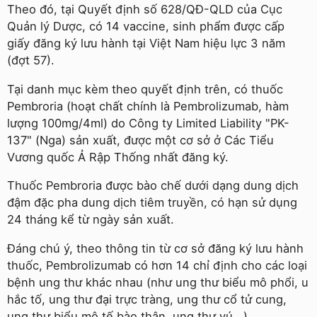
Theo đó, tại Quyết định số 628/QĐ-QLD của Cục
Quản lý Dược, có 14 vaccine, sinh phẩm được cấp
giấy đăng ký lưu hành tại Việt Nam hiệu lực 3 năm
(đợt 57).
Tại danh mục kèm theo quyết định trên, có thuốc
Pembroria (hoạt chất chính là Pembrolizumab, hàm
lượng 100mg/4ml) do Công ty Limited Liability "PK-
137" (Nga) sản xuất, được một cơ sở ở Các Tiểu
Vương quốc Ả Rập Thống nhất đăng ký.
Thuốc Pembroria được bào chế dưới dạng dung dịch
đậm đặc pha dung dịch tiêm truyền, có hạn sử dụng
24 tháng kể từ ngày sản xuất.
Đáng chú ý, theo thông tin từ cơ sở đăng ký lưu hành
thuốc, Pembrolizumab có hơn 14 chỉ định cho các loại
bệnh ung thư khác nhau (như ung thư biểu mô phổi, u
hắc tố, ung thư đại trực tràng, ung thư cổ tử cung,
ung thư biểu mô tế bào thận, ung thư vú...).