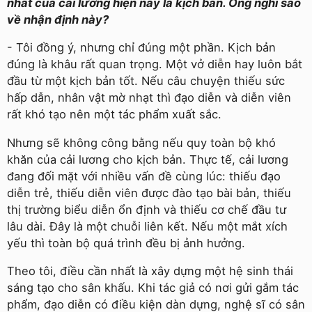
nhất của cải lương hiện nay là kịch bản. Ông nghĩ sao
về nhận định này?
- Tôi đồng ý, nhưng chỉ đúng một phần. Kịch bản
đúng là khâu rất quan trọng. Một vở diễn hay luôn bắt
đầu từ một kịch bản tốt. Nếu câu chuyện thiếu sức
hấp dẫn, nhân vật mờ nhạt thì đạo diễn và diễn viên
rất khó tạo nên một tác phẩm xuất sắc.
Nhưng sẽ không công bằng nếu quy toàn bộ khó
khăn của cải lương cho kịch bản. Thực tế, cải lương
đang đối mặt với nhiều vấn đề cùng lúc: thiếu đạo
diễn trẻ, thiếu diễn viên được đào tạo bài bản, thiếu
thị trường biểu diễn ổn định và thiếu cơ chế đầu tư
lâu dài. Đây là một chuỗi liên kết. Nếu một mắt xích
yếu thì toàn bộ quá trình đều bị ảnh hưởng.
Theo tôi, điều cần nhất là xây dựng một hệ sinh thái
sáng tạo cho sân khấu. Khi tác giả có nơi gửi gắm tác
phẩm, đạo diễn có điều kiện dàn dựng, nghệ sĩ có sân