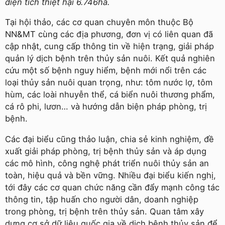
diện tích thiệt hại 6.746ha.
Tại hội thảo, các cơ quan chuyên môn thuộc Bộ
NN&MT cùng các địa phương, đơn vị có liên quan đã
cập nhật, cung cấp thông tin về hiện trạng, giải pháp
quản lý dịch bệnh trên thủy sản nuôi. Kết quả nghiên
cứu một số bệnh nguy hiểm, bệnh mới nổi trên các
loại thủy sản nuôi quan trọng, như: tôm nước lợ, tôm
hùm, các loài nhuyễn thể, cá biển nuôi thương phẩm,
cá rô phi, lươn… và hướng dẫn biện pháp phòng, trị
bệnh.
Các đại biểu cũng thảo luận, chia sẻ kinh nghiệm, đề
xuất giải pháp phòng, trị bệnh thủy sản và áp dụng
các mô hình, công nghệ phát triển nuôi thủy sản an
toàn, hiệu quả và bền vững. Nhiều đại biểu kiến nghị,
tới đây các cơ quan chức năng cần đẩy mạnh công tác
thông tin, tập huấn cho người dân, doanh nghiệp
trong phòng, trị bệnh trên thủy sản. Quan tâm xây
dựng cơ sở dữ liệu quốc gia về dịch bệnh thủy sản để