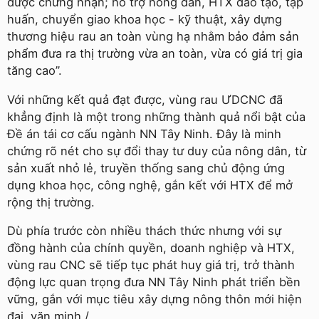
được chứng nhận; hỗ trợ nông dân, HTX đào tạo, tập
huấn, chuyển giao khoa học - kỹ thuật, xây dựng
thương hiệu rau an toàn vùng hạ nhằm bảo đảm sản
phẩm đưa ra thị trường vừa an toàn, vừa có giá trị gia
tăng cao”.
Với những kết quả đạt được, vùng rau ƯDCNC đã
khẳng định là một trong những thành quả nổi bật của
Đề án tái cơ cấu ngành NN Tây Ninh. Đây là minh
chứng rõ nét cho sự đổi thay tư duy của nông dân, từ
sản xuất nhỏ lẻ, truyền thống sang chủ động ứng
dụng khoa học, công nghệ, gắn kết với HTX để mở
rộng thị trường.
Dù phía trước còn nhiều thách thức nhưng với sự
đồng hành của chính quyền, doanh nghiệp và HTX,
vùng rau CNC sẽ tiếp tục phát huy giá trị, trở thành
động lực quan trọng đưa NN Tây Ninh phát triển bền
vững, gắn với mục tiêu xây dựng nông thôn mới hiện
đại, văn minh./.