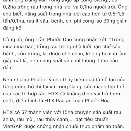
0,2ha trồng rau trong nhà lưới và 0,1ha ngoài trời. Ông
cho biết, năng suất trong nhà lưới cao hơn từ 0,5-1,5
tấn/0,1ha, rau ít sâu, bệnh, chi phí công lao động giảm
đáng kể.
Cùng ấp, ông Trần Phước Đạo cũng nhận xét: “Trong
mùa mưa bão, trồng rau trong nhà lưới hạn chế sâu,
bệnh, côn trùng, lại được che chắn, không bị mưa làm
giập nát lá, nên năng suất và chất lượng được bảo
đảm”.
Nếu như xã Phước Lý cho thấy hiệu quả từ nỗ lực của
từng nông hộ thì tại xã Long Cang, sức mạnh tập thể
của các tổ hợp tác, HTX đã khẳng định vai trò then
chốt, điển hình là HTX Rau an toàn Phước Hòa.
HTX có 57 thành viên với 15ha chuyên sản xuất rau
ăn lá, rau mùi, rau thủy canh,... đạt tiêu chuẩn
VietGAP, được chứng nhận chuỗi thực phẩm an toàn.