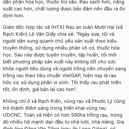
dần phân hóa học, thuốc trừ sâu. Rau sạch hơn, năng
suất cao hơn, chất lượng được bảo đảm nên đầu ra ổn
định hơn.
Giám đốc Hợp tác xã (HTX) Rau an toàn Mười Hai (xã
Rạch Kiến) Lê Văn Giấy chia sẻ: “Ngày xưa, tôi và
người dân xung quanh chủ yếu sản xuất theo kiểu
truyền thống, sử dụng nhiều phân vô cơ, thuốc hóa
học. Sau này được tuyên truyền, tập huấn, tôi mới
biết phương pháp sản xuất này không tốt cho sức
khỏe người tiêu dùng và người trồng nên chuyển sang
trồng rau theo tiêu chuẩn VietGAP, hiện nay là rau
hữu cơ, sử dụng phân vi sinh. Tôi thấy rau phát triển
tốt, ổn định, giá bán lại cao hơn”.
Không chỉ ở xã Rạch Kiến, vùng rau xã Phước Lý cũng
trở thành điểm sáng trong triển khai vùng rau
ƯDCNC. Toàn xã hiện có hơn 590ha trồng rau, trong
đó nhiều hộ mạnh dạn đầu tư nhà lưới, nhà màng. Gia
đình ông Đặng Văn Tổng (ngụ ấp Long Giêng), có