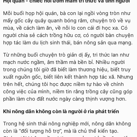
Hội quán - chiếc nôi ươm mầm tri thức và tình người
Mỗi buổi họp hội quán, bà con lại ngồi vòng tròn như
mấy gốc cây quây quanh bóng râm, chuyện trò về vụ
mùa, về cách làm ăn, về nỗi lo con cái đi học xa. Có
người chia sẻ cách trồng hữu cơ, có người bàn chuyện
hợp tác làm du lịch sinh thái, bán nông sản qua mạng.
Từ những buổi chuyện trò giản dị ấy, tri thức lan như
mạch nước ngầm, âm thầm mà bền bỉ. Nhiều người
trong chúng tôi giờ đã biết làm thương hiệu, biết truy
xuất nguồn gốc, biết liên kết thành hợp tác xã. Nhưng
trên hết, chúng tôi học được niềm tự hào về chính
công việc của mình, niềm tin rằng trồng cây cũng góp
phần làm cho đất nước ngày càng thịnh vượng hơn.
Khi nông dân không còn là người ở rìa phát triển
Trong hệ sinh thái nông nghiệp mới, nông dân không
còn là “đối tượng hỗ trợ”, mà là chủ thể kiến tạo.