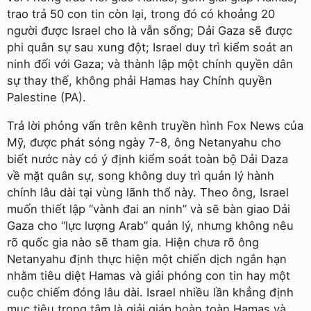
trao trả 50 con tin còn lại, trong đó có khoảng 20
người được Israel cho là vẫn sống; Dải Gaza sẽ được
phi quân sự sau xung đột; Israel duy trì kiểm soát an
ninh đối với Gaza; và thành lập một chính quyền dân
sự thay thế, không phải Hamas hay Chính quyền
Palestine (PA).
Trả lời phỏng vấn trên kênh truyền hình Fox News của
Mỹ, được phát sóng ngày 7-8, ông Netanyahu cho
biết nước này có ý định kiểm soát toàn bộ Dải Daza
về mặt quân sự, song không duy trì quản lý hành
chính lâu dài tại vùng lãnh thổ này. Theo ông, Israel
muốn thiết lập “vành đai an ninh” và sẽ bàn giao Dải
Gaza cho “lực lượng Arab” quản lý, nhưng không nêu
rõ quốc gia nào sẽ tham gia. Hiện chưa rõ ông
Netanyahu định thực hiện một chiến dịch ngắn hạn
nhằm tiêu diệt Hamas và giải phóng con tin hay một
cuộc chiếm đóng lâu dài. Israel nhiều lần khẳng định
mục tiêu trọng tâm là giải giáp hoàn toàn Hamas và