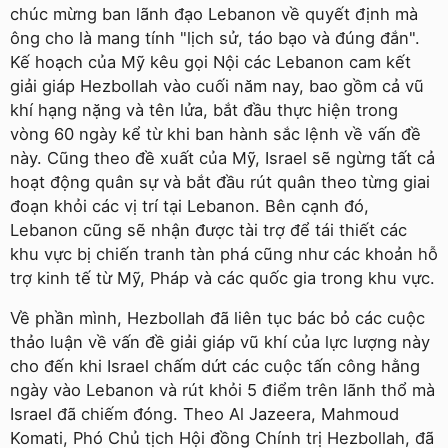
chúc mừng ban lãnh đạo Lebanon về quyết định mà
ông cho là mang tính "lịch sử, táo bạo và đúng đắn".
Kế hoạch của Mỹ kêu gọi Nội các Lebanon cam kết
giải giáp Hezbollah vào cuối năm nay, bao gồm cả vũ
khí hạng nặng và tên lửa, bắt đầu thực hiện trong
vòng 60 ngày kể từ khi ban hành sắc lệnh về vấn đề
này. Cũng theo đề xuất của Mỹ, Israel sẽ ngừng tất cả
hoạt động quân sự và bắt đầu rút quân theo từng giai
đoạn khỏi các vị trí tại Lebanon. Bên cạnh đó,
Lebanon cũng sẽ nhận được tài trợ để tái thiết các
khu vực bị chiến tranh tàn phá cũng như các khoản hỗ
trợ kinh tế từ Mỹ, Pháp và các quốc gia trong khu vực.
Về phần mình, Hezbollah đã liên tục bác bỏ các cuộc
thảo luận về vấn đề giải giáp vũ khí của lực lượng này
cho đến khi Israel chấm dứt các cuộc tấn công hằng
ngày vào Lebanon và rút khỏi 5 điểm trên lãnh thổ mà
Israel đã chiếm đóng. Theo Al Jazeera, Mahmoud
Komati, Phó Chủ tịch Hội đồng Chính trị Hezbollah, đã