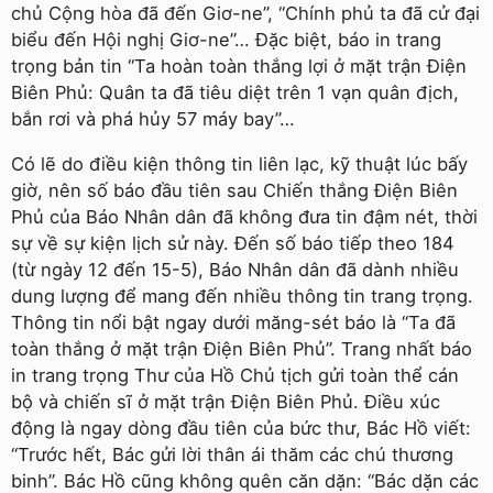
chủ Cộng hòa đã đến Giơ-ne”, “Chính phủ ta đã cử đại
biểu đến Hội nghị Giơ-ne”… Ðặc biệt, báo in trang
trọng bản tin “Ta hoàn toàn thắng lợi ở mặt trận Ðiện
Biên Phủ: Quân ta đã tiêu diệt trên 1 vạn quân địch,
bắn rơi và phá hủy 57 máy bay”…
Có lẽ do điều kiện thông tin liên lạc, kỹ thuật lúc bấy
giờ, nên số báo đầu tiên sau Chiến thắng Ðiện Biên
Phủ của Báo Nhân dân đã không đưa tin đậm nét, thời
sự về sự kiện lịch sử này. Ðến số báo tiếp theo 184
(từ ngày 12 đến 15-5), Báo Nhân dân đã dành nhiều
dung lượng để mang đến nhiều thông tin trang trọng.
Thông tin nổi bật ngay dưới măng-sét báo là “Ta đã
toàn thắng ở mặt trận Ðiện Biên Phủ”. Trang nhất báo
in trang trọng Thư của Hồ Chủ tịch gửi toàn thể cán
bộ và chiến sĩ ở mặt trận Ðiện Biên Phủ. Ðiều xúc
động là ngay dòng đầu tiên của bức thư, Bác Hồ viết:
“Trước hết, Bác gửi lời thân ái thăm các chú thương
binh”. Bác Hồ cũng không quên căn dặn: “Bác dặn các