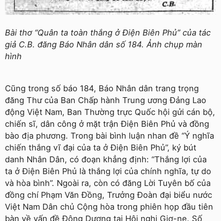
Bài thơ “Quân ta toàn thắng ở Điện Biên Phủ” của tác
giả C.B. đăng Báo Nhân dân số 184. Ảnh chụp màn
hình
Cũng trong số báo 184, Báo Nhân dân trang trọng
đăng Thư của Ban Chấp hành Trung ương Ðảng Lao
động Việt Nam, Ban Thường trực Quốc hội gửi cán bộ,
chiến sĩ, dân công ở mặt trận Ðiện Biên Phủ và đồng
bào địa phương. Trong bài bình luận nhan đề “Ý nghĩa
chiến thắng vĩ đại của ta ở Ðiện Biên Phủ”, ký bút
danh Nhân Dân, có đoạn khẳng định: “Thắng lợi của
ta ở Ðiện Biên Phủ là thắng lợi của chính nghĩa, tự do
và hòa bình”. Ngoài ra, còn có đăng Lời Tuyên bố của
đồng chí Phạm Văn Ðồng, Trưởng Ðoàn đại biểu nước
Việt Nam Dân chủ Cộng hòa trong phiên họp đầu tiên
bàn về vấn đề Ðông Dương tại Hội nghị Giơ-ne. Số