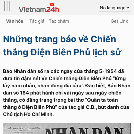
|||
Văn hóa
Tác giả - Tác phẩm
Get Link
Những trang báo về Chiến
thắng Điện Biên Phủ lịch sử
Báo Nhân dân số ra các ngày của tháng 5-1954 đã
đưa tin đậm nét về Chiến thắng Ðiện Biên Phủ “lừng
lẫy năm châu, chấn động địa cầu”. Ðặc biệt, Báo Nhân
dân số 184 phát hành chỉ vài ngày sau ngày chiến
thắng, có đăng trang trọng bài thơ “Quân ta toàn
thắng ở Ðiện Biên Phủ” của tác giả C.B., bút danh của
Chủ tịch Hồ Chí Minh.