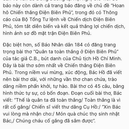
báo này còn dành cả trang báo đăng về chủ đề “Hoan
hô Chiến thắng Ðiện Biên Phủ”, trong đó có Thông
cáo của Bộ Tổng Tư lệnh về Chiến dịch Ðiện Biên
Phủ, tóm tắt diễn biến và kết quả thắng lợi chiến dịch,
hình ảnh sơ đồ mặt trận Ðiện Biên Phủ.
Ðặc biệt hơn, số Báo Nhân dân 184 có đăng trang
trọng bài thơ “Quân ta toàn thắng ở Ðiện Biên Phủ”
của tác giả C.B., bút danh của Chủ tịch Hồ Chí Minh.
Ðây là bài thơ sớm nhất về Chiến thắng Ðiện Biên
Phủ. Trong niềm vui mừng, xúc động, Bác Hồ đã viết
nên bài thơ dài, với những vần thơ chan chứa, trào
dâng niềm phấn khởi, tự hào. Bài thơ có 45 câu, bằng
hình thức tự sự, có bốn đoạn. Ðoạn cuối bài thơ, Bác
viết: “Thế là quân ta đã toàn thắng/ Toàn thắng là vì
rất cố gắng/ Chiến sĩ viết thư dâng Cụ Hồ:/ “Xin Bác
vui lòng mà nhận cho:/ Món quà chúc thọ sinh nhật
Bác,/ Chúng cháu cố gắng đã sắm được”.