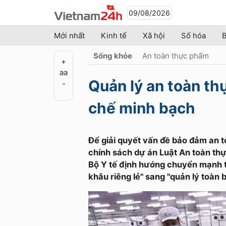
09/08/2026
Mới nhất
Kinh tế
Xã hội
Số hóa
B
Sống khỏe
An toàn thực phẩm
+
a
a
Quản lý an toàn th
-
chế minh bạch
Để giải quyết vấn đề bảo đảm an t
chính sách dự án Luật An toàn th
Bộ Y tế định hướng chuyển mạnh t
khâu riêng lẻ" sang "quản lý toàn b