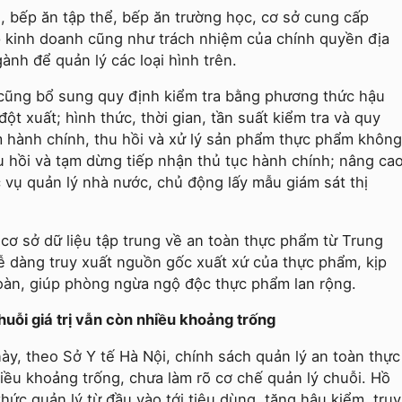
, bếp ăn tập thể, bếp ăn trường học, cơ sở cung cấp
p kinh doanh cũng như trách nhiệm của chính quyền địa
ành để quản lý các loại hình trên.
y cũng bổ sung quy định kiểm tra bằng phương thức hậu
ột xuất; hình thức, thời gian, tần suất kiểm tra và quy
m hành chính, thu hồi và xử lý sản phẩm thực phẩm không
u hồi và tạm dừng tiếp nhận thủ tục hành chính; nâng ca
 vụ quản lý nhà nước, chủ động lấy mẫu giám sát thị
cơ sở dữ liệu tập trung về an toàn thực phẩm từ Trung
ễ dàng truy xuất nguồn gốc xuất xứ của thực phẩm, kịp
oàn, giúp phòng ngừa ngộ độc thực phẩm lan rộng.
uỗi giá trị vẫn còn nhiều khoảng trống
ày, theo Sở Y tế Hà Nội, chính sách quản lý an toàn thực
hiều khoảng trống, chưa làm rõ cơ chế quản lý chuỗi. Hồ
ức quản lý từ đầu vào tới tiêu dùng, tăng hậu kiểm, truy