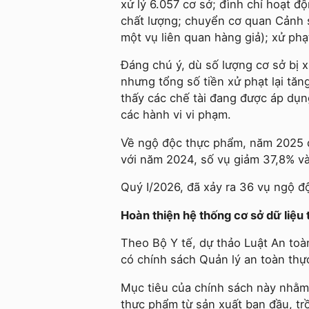
xử lý 6.057 cơ sở; đình chỉ hoạt 
chất lượng; chuyển cơ quan Cảnh s
một vụ liên quan hàng giả); xử ph
Đáng chú ý, dù số lượng cơ sở bị 
nhưng tổng số tiền xử phạt lại tă
thấy các chế tài đang được áp dụn
các hành vi vi phạm.
Về ngộ độc thực phẩm, năm 2025 đ
với năm 2024, số vụ giảm 37,8% và
Quý I/2026, đã xảy ra 36 vụ ngộ đ
Hoàn thiện hệ thống cơ sở dữ liệu
Theo Bộ Y tế, dự thảo Luật An toà
có chính sách Quản lý an toàn thực
Mục tiêu của chính sách này nhằm 
thực phẩm từ sản xuất ban đầu, trồn