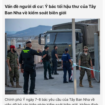
Vấn đề người di cư: Ý bác tối hậu thư của Tây
Ban Nha về kiểm soát biên giới
Chính phủ Ý ngày 7-8 bác yêu cầu của Tây Ban Nha về
việc dỡ bỏ các biện pháp kiểm soát biên giới, khẳng định