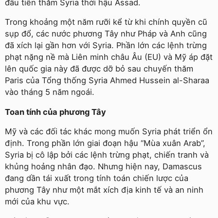
đầu tiên thăm Syria thời hậu Assad.
Trong khoảng một năm rưỡi kể từ khi chính quyền cũ
sụp đổ, các nước phương Tây như Pháp và Anh cũng
đã xích lại gần hơn với Syria. Phần lớn các lệnh trừng
phạt nặng nề mà Liên minh châu Âu (EU) và Mỹ áp đặt
lên quốc gia này đã được dỡ bỏ sau chuyến thăm
Paris của Tổng thống Syria Ahmed Hussein al-Sharaa
vào tháng 5 năm ngoái.
Toan tính của phương Tây
Mỹ và các đối tác khác mong muốn Syria phát triển ổn
định. Trong phần lớn giai đoạn hậu “Mùa xuân Arab”,
Syria bị cô lập bởi các lệnh trừng phạt, chiến tranh và
khủng hoảng nhân đạo. Nhưng hiện nay, Damascus
đang dần tái xuất trong tính toán chiến lược của
phương Tây như một mắt xích địa kinh tế và an ninh
mới của khu vực.