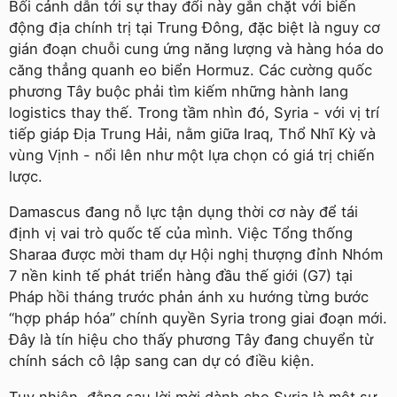
Bối cảnh dẫn tới sự thay đổi này gắn chặt với biến
động địa chính trị tại Trung Đông, đặc biệt là nguy cơ
gián đoạn chuỗi cung ứng năng lượng và hàng hóa do
căng thẳng quanh eo biển Hormuz. Các cường quốc
phương Tây buộc phải tìm kiếm những hành lang
logistics thay thế. Trong tầm nhìn đó, Syria - với vị trí
tiếp giáp Địa Trung Hải, nằm giữa Iraq, Thổ Nhĩ Kỳ và
vùng Vịnh - nổi lên như một lựa chọn có giá trị chiến
lược.
Damascus đang nỗ lực tận dụng thời cơ này để tái
định vị vai trò quốc tế của mình. Việc Tổng thống
Sharaa được mời tham dự Hội nghị thượng đỉnh Nhóm
7 nền kinh tế phát triển hàng đầu thế giới (G7) tại
Pháp hồi tháng trước phản ánh xu hướng từng bước
“hợp pháp hóa” chính quyền Syria trong giai đoạn mới.
Đây là tín hiệu cho thấy phương Tây đang chuyển từ
chính sách cô lập sang can dự có điều kiện.
Tuy nhiên, đằng sau lời mời dành cho Syria là một sự