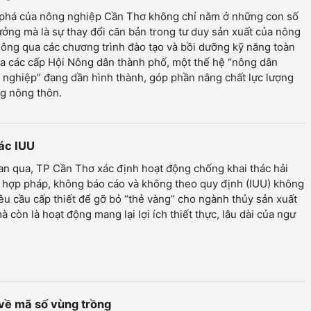
 phá của nông nghiệp Cần Thơ không chỉ nằm ở những con số
ưởng mà là sự thay đổi căn bản trong tư duy sản xuất của nông
ông qua các chương trình đào tạo và bồi dưỡng kỹ năng toàn
a các cấp Hội Nông dân thành phố, một thế hệ “nông dân
nghiệp” đang dần hình thành, góp phần nâng chất lực lượng
g nông thôn.
hác IUU
an qua, TP Cần Thơ xác định hoạt động chống khai thác hải
 hợp pháp, không báo cáo và không theo quy định (IUU) không
yêu cầu cấp thiết để gỡ bỏ “thẻ vàng” cho ngành thủy sản xuất
à còn là hoạt động mang lại lợi ích thiết thực, lâu dài của ngư
 về mã số vùng trồng