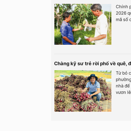
Chính 
2026 qu
mã số c
Chàng kỹ sư trẻ rời phố về quê,
Từ bỏ c
phường 
nhà để 
vươn lê