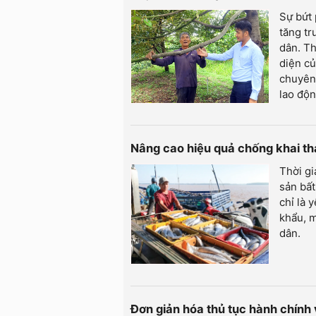
Sự bứt
tăng tr
dân. Th
diện củ
chuyên 
lao độn
Nâng cao hiệu quả chống khai t
Thời gi
sản bất
chỉ là 
khẩu, m
dân.
Đơn giản hóa thủ tục hành chính