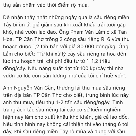
thụ sản phẩm vào thời điểm rộ mùa.
Dễ nhận thấy nhất những ngày qua là sầu riêng miền
Tây bị ùn ứ, giá giảm sâu khi xuất khẩu trái tươi gặp
khó, nhà vườn lao đao. Ông Phạm Văn Lắm ở xã Tân
Hòa, TP Cần Thơ trồng 2 công sầu riêng Ri 6 vừa thu
hoạch được 1,2 tấn bán với giá 30.000 đồng/kg. Ông
Lắm cho biết: “Từ khi xử lý cây sầu riêng ra hoa đến
lúc thu hoạch trái chi phí đầu tư từ 1-1,2 triệu
đồng/cây. Nếu năng suất đạt từ 100 kg/cây thì nhà
vườn có lời, còn sản lượng như của tôi chỉ huề vốn”.
Anh Nguyễn Văn Cần, thương lái thu mua sầu riêng
trên địa bàn TP Cần Thơ cho biết, trung bình lúc này
anh thu mua, tiêu thụ 1-2 tấn sầu riêng/ngày. Tình
trạng ách tắc sầu riêng tại các cơ sở kiểm nghiệm
hiện nay làm cho xuất khẩu khó khăn, giá cả lao dốc.
Nếu tình hình này không cải thiện thì vào tháng 6 tới
đây, khi sầu riêng miền Tây rộ mùa và đụng với sầu