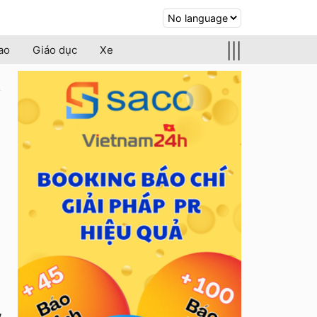
|||
ao
Giáo dục
Xe
,