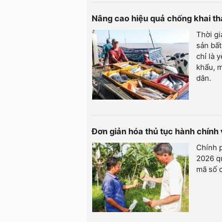
Nâng cao hiệu quả chống khai t
Thời gi
sản bất
chỉ là 
khẩu, m
dân.
Đơn giản hóa thủ tục hành chính
Chính 
2026 qu
mã số c