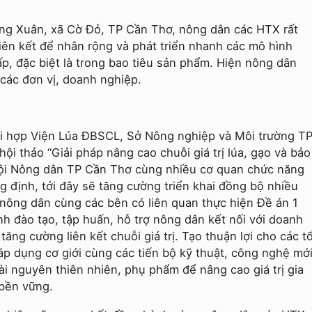
g Xuân, xã Cờ Đỏ, TP Cần Thơ, nông dân các HTX rất
iên kết để nhân rộng và phát triển nhanh các mô hình
hấp, đặc biệt là trong bao tiêu sản phẩm. Hiện nông dân
 các đơn vị, doanh nghiệp.
i hợp Viện Lúa ĐBSCL, Sở Nông nghiệp và Môi trường T
i thảo “Giải pháp nâng cao chuỗi giá trị lúa, gạo và bảo
 Hội Nông dân TP Cần Thơ cùng nhiều cơ quan chức năng
 định, tới đây sẽ tăng cường triển khai đồng bộ nhiều
 nông dân cùng các bên có liên quan thực hiện Đề án 1
nh đào tạo, tập huấn, hỗ trợ nông dân kết nối với doanh
ăng cường liên kết chuỗi giá trị. Tạo thuận lợi cho các t
áp dụng cơ giới cùng các tiến bộ kỹ thuật, công nghệ mớ
tài nguyên thiên nhiên, phụ phẩm để nâng cao giá trị gia
 bền vững.