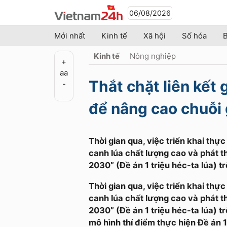
06/08/2026
Mới nhất
Kinh tế
Xã hội
Số hóa
B
Kinh tế
Nông nghiệp
+
a
a
Thắt chặt liên kết
-
để nâng cao chuỗi g
​Thời gian qua, việc triển khai thự
canh lúa chất lượng cao và phát 
2030” (Đề án 1 triệu héc-ta lúa) t
Thời gian qua, việc triển khai thự
canh lúa chất lượng cao và phát 
2030” (Đề án 1 triệu héc-ta lúa) t
mô hình thí điểm thực hiện Đề án 1