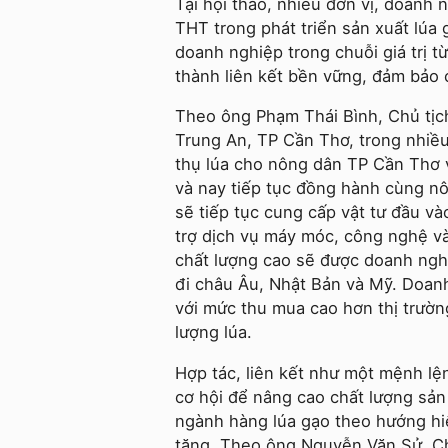
Tại hội thảo, nhiều đơn vị, doan
THT trong phát triển sản xuất lúa
doanh nghiệp trong chuỗi giá trị t
thành liên kết bền vững, đảm bảo
Theo ông Phạm Thái Bình, Chủ tị
Trung An, TP Cần Thơ, trong nhiều 
thụ lúa cho nông dân TP Cần Thơ 
và nay tiếp tục đồng hành cùng nô
sẽ tiếp tục cung cấp vật tư đầu và
trợ dịch vụ máy móc, công nghệ và
chất lượng cao sẽ được doanh nghi
đi châu Âu, Nhật Bản và Mỹ. Doanh
với mức thu mua cao hơn thị trườ
lượng lúa.
Hợp tác, liên kết như một mệnh lện
cơ hội để nâng cao chất lượng sản
ngành hàng lúa gạo theo hướng hiện
tăng. Theo ông Nguyễn Văn Sử, Ch