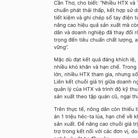
Cần Thơ, cho biết: “Nhiều HTX và 
chuẩn phát thải thấp, kết hợp sử d
tiết kiệm và ghi chép sổ tay điện 
nâng cao hiệu quả sản xuất mà cò
dân và doanh nghiệp đã thay đổi rõ 
trọng đến tiêu chuẩn chất lượng, 
vững”.
Mặc dù đạt kết quả đáng khích lệ, 
nhiều khó khăn và hạn chế. Trong 
lớn, nhiều HTX tham gia, nhưng số 
Liên kết chuỗi giá trị giữa doanh 
quản lý của HTX và trình độ kỹ t
sản xuất theo tập quán cũ, ngại th
Trên thực tế, nông dân còn thiếu t
án 1 triệu héc-ta lúa, hạn chế về
sản xuất. Để nâng cao chuỗi giá t
trợ trong kết nối với các đơn vị, 