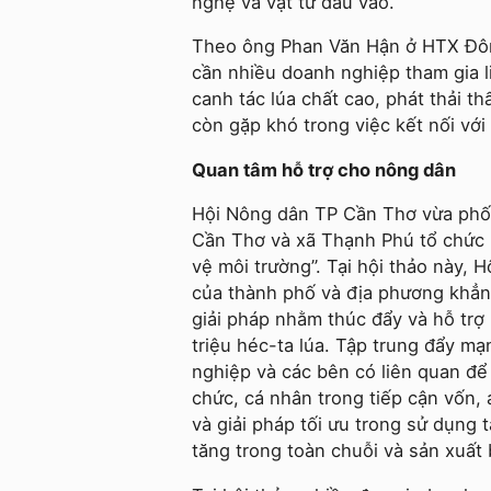
nghệ và vật tư đầu vào.
Theo ông Phan Văn Hận ở HTX Đôn
cần nhiều doanh nghiệp tham gia l
canh tác lúa chất cao, phát thải t
còn gặp khó trong việc kết nối với
Quan tâm hỗ trợ cho nông dân
Hội Nông dân TP Cần Thơ vừa phố
Cần Thơ và xã Thạnh Phú tổ chức hộ
vệ môi trường”. Tại hội thảo này,
của thành phố và địa phương khẳng
giải pháp nhằm thúc đẩy và hỗ trợ
triệu héc-ta lúa. Tập trung đẩy mạ
nghiệp và các bên có liên quan để t
chức, cá nhân trong tiếp cận vốn, 
và giải pháp tối ưu trong sử dụng 
tăng trong toàn chuỗi và sản xuất