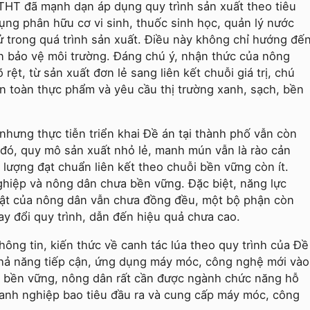
THT đã mạnh dạn áp dụng quy trình sản xuất theo tiêu
ụng phân hữu cơ vi sinh, thuốc sinh học, quản lý nước
tử trong quá trình sản xuất. Điều này không chỉ hướng đế
n bảo vệ môi trường. Đáng chú ý, nhận thức của nông
rệt, từ sản xuất đơn lẻ sang liên kết chuỗi giá trị, chú
an toàn thực phẩm và yêu cầu thị trường xanh, sạch, bền
nhưng thực tiễn triển khai Đề án tại thành phố vẫn còn
đó, quy mô sản xuất nhỏ lẻ, manh mún vẫn là rào cản
lượng đạt chuẩn liên kết theo chuỗi bền vững còn ít.
nghiệp và nông dân chưa bền vững. Đặc biệt, năng lực
huật của nông dân vẫn chưa đồng đều, một bộ phận còn
ay đổi quy trình, dẫn đến hiệu quả chưa cao.
hông tin, kiến thức về canh tác lúa theo quy trình của Đề
 khả năng tiếp cận, ứng dụng máy móc, công nghệ mới vào
rị bền vững, nông dân rất cần được ngành chức năng hỗ
doanh nghiệp bao tiêu đầu ra và cung cấp máy móc, công