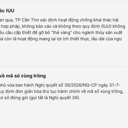
hác IUU
an qua, TP Cần Thơ xác định hoạt động chống khai thác hải
 hợp pháp, không báo cáo và không theo quy định (IUU) không
yêu cầu cấp thiết để gỡ bỏ “thẻ vàng” cho ngành thủy sản xuất
à còn là hoạt động mang lại lợi ích thiết thực, lâu dài của ngư
 về mã số vùng trồng
phủ vừa ban hành Nghị quyết số 36/2026/NQ-CP ngày 31-7-
y định đơn giản hóa thủ tục hành chính về mã số vùng trồng,
ơ sở đóng gói (gọi tắt là Nghị quyết 36).