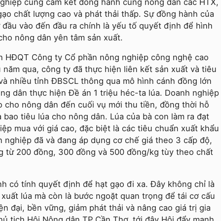
h nghiệp cũng cam kết đồng hành cùng nông dân các HTX,
 gạo chất lượng cao và phát thải thấp. Sự đồng hành của
ừ đầu vào đến đầu ra chính là yếu tố quyết định để hình
 cho nông dân yên tâm sản xuất.
ch HÐQT Công ty Cổ phần nông nghiệp công nghệ cao
năm qua, công ty đã thực hiện liên kết sản xuất và tiêu
và nhiều tỉnh ĐBSCL thông qua mô hình cánh đồng lớn
ng dân thực hiện Đề án 1 triệu héc-ta lúa. Doanh nghiệp
o cho nông dân đến cuối vụ mới thu tiền, đồng thời hỗ
 bao tiêu lúa cho nông dân. Lúa của bà con làm ra đạt
ệp mua với giá cao, đặc biệt là các tiêu chuẩn xuất khẩu
 nghiệp đã và đang áp dụng cơ chế giá theo 3 cấp độ,
ng từ 200 đồng, 300 đồng và 500 đồng/kg tùy theo chất
h có tính quyết định để hạt gạo đi xa. Đây không chỉ là
 xuất lúa mà còn là bước ngoặt quan trọng để tái cơ cấu
 đại, bền vững, giảm phát thải và nâng cao giá trị gia
ủ tịch Hội Nông dân TP Cần Thơ, tới đây Hội đẩy mạnh