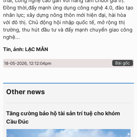
thái, công nghệ cao gắn với nâng tầm chuỗi giá trị.
Đồng thời,đẩy mạnh ứng dụng công nghệ 4.0, đào tạo
nhân lực; xây dựng nông thôn mới hiện đại, hài hòa
với đô thị. Chủ động hội nhập quốc tế, mở rộng thị
trường, thu hút đầu tư và đẩy mạnh chuyển giao công
nghệ...
Tin, ảnh: LẠC MẪN
Bài gốc
18-05-2026, 12:12:04pm
Other news
Tăng cường bảo hộ tài sản trí tuệ cho khóm
Cầu Đúc