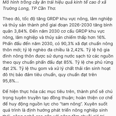
Mô hình trồng cây ăn trái hiệu quả kinh tế cao ở xã
Trường Long, TP Cần Thơ.
Theo đó, tốc độ tăng GRDP khu vực nông, lâm nghiệp
và thủy sản thành phố giai đoạn 2026-2030 tăng bình
quân 3,84%. Đến năm 2030 cơ cấu GRDP khu vực
nông, lâm nghiệp và thủy sản chiếm thấp hơn 16%.
Phấn đấu đến năm 2030, có 90,3% xã đạt chuẩn nông
thôn mới; tỷ lệ nghèo đa chiều là 2,42%. Tỷ lệ hộ gia
đình nông thôn được sử dụng nước sạch từ các nguồn
theo quy chuẩn phấn đấu đạt 85%. Tỷ lệ che phủ rừng
đạt 2%. Tỷ lệ thu gom và xử lý chất thải rắn sinh hoạt
đô thị bảo đảm tiêu chuẩn, quy chuẩn đạt trên
95,8%...
Để hiện thực hóa các mục tiêu trên, thành phố sẽ chú
trọng tuyên truyền tạo đồng thuận; hoàn thiện cơ chế
để huy động nguồn lực cho “tam nông”. Xuyên suốt
quá trình là định hướng phát triển nông nghiệp sinh