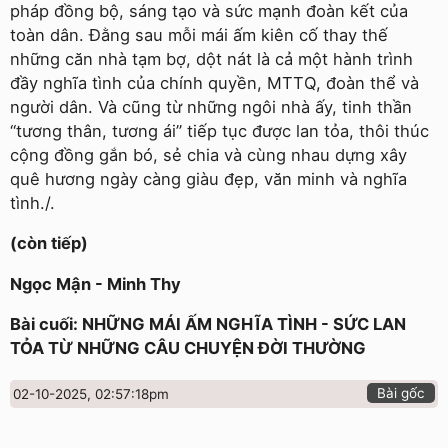
pháp đồng bộ, sáng tạo và sức mạnh đoàn kết của
toàn dân. Đằng sau mỗi mái ấm kiên cố thay thế
những căn nhà tạm bợ, dột nát là cả một hành trình
đầy nghĩa tình của chính quyền, MTTQ, đoàn thể và
người dân. Và cũng từ những ngôi nhà ấy, tinh thần
“tương thân, tương ái” tiếp tục được lan tỏa, thôi thúc
cộng đồng gắn bó, sẻ chia và cùng nhau dựng xây
quê hương ngày càng giàu đẹp, văn minh và nghĩa
tình./.
(còn tiếp)
Ngọc Mận - Minh Thy
Bài cuối: NHỮNG MÁI ẤM NGHĨA TÌNH - SỨC LAN
TỎA TỪ NHỮNG CÂU CHUYỆN ĐỜI THƯỜNG
Bài gốc
02-10-2025, 02:57:18pm