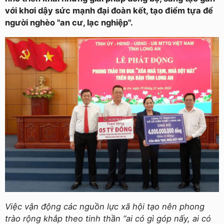
với khơi dậy sức mạnh đại đoàn kết, tạo điểm tựa để
người nghèo "an cư, lạc nghiệp".
Việc vận động các nguồn lực xã hội tạo nên phong
trào rộng khắp theo tinh thần “ai có gì góp nấy, ai có