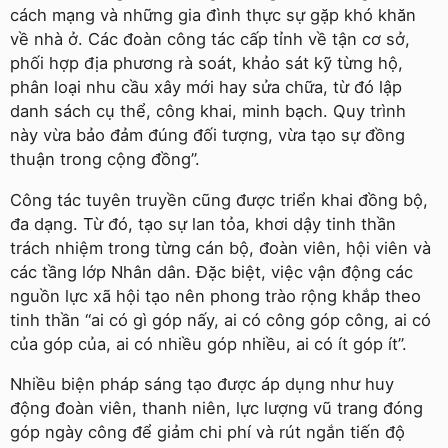
cách mạng và những gia đình thực sự gặp khó khăn
về nhà ở. Các đoàn công tác cấp tỉnh về tận cơ sở,
phối hợp địa phương rà soát, khảo sát kỹ từng hộ,
phân loại nhu cầu xây mới hay sửa chữa, từ đó lập
danh sách cụ thể, công khai, minh bạch. Quy trình
này vừa bảo đảm đúng đối tượng, vừa tạo sự đồng
thuận trong cộng đồng”.
Công tác tuyên truyền cũng được triển khai đồng bộ,
đa dạng. Từ đó, tạo sự lan tỏa, khơi dậy tinh thần
trách nhiệm trong từng cán bộ, đoàn viên, hội viên và
các tầng lớp Nhân dân. Đặc biệt, việc vận động các
nguồn lực xã hội tạo nên phong trào rộng khắp theo
tinh thần “ai có gì góp nấy, ai có công góp công, ai có
của góp của, ai có nhiều góp nhiều, ai có ít góp ít”.
Nhiều biện pháp sáng tạo được áp dụng như huy
động đoàn viên, thanh niên, lực lượng vũ trang đóng
góp ngày công để giảm chi phí và rút ngắn tiến độ