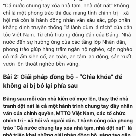
“Cả nước chung tay xóa nhà tạm, nhà dột nát” không
chỉ là một phong trào thi đua mang tính chính trị - xã
hội mà còn là hành động nhân văn sâu sắc, góp phần
khẳng định truyền thống “lá lành đùm lá rách” của dân
tộc Việt Nam. Từ chủ trương đúng đắn của Đảng, Nhà
nước đến sự hưởng ứng của các tầng lớp Nhân dân,
phong trào giúp hàng trăm ngàn hộ nghèo, cận nghèo
có mái ấm kiên cố, an toàn, an tâm lao động, sản xuất,
vươn lên thoát nghèo bền vững.
Bài 2: Giải pháp đồng bộ - “Chìa khóa” để
không ai bị bỏ lại phía sau
Đằng sau mỗi căn nhà kiên cố mọc lên, thay thế nhà
tranh dột nát là cả một hành trình chung tay đầy nhân
văn của chính quyền, MTTQ Việt Nam, các tổ chức
chính trị - xã hội và người dân. Thành công của phong
trào “Cả nước chung tay xóa nhà tạm, nhà dột nát” là
nhờ triển khai những giải pháp đồng bộ, sáng tạo gắn