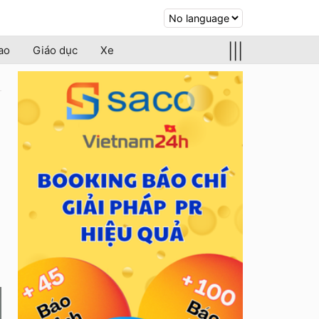
|||
ao
Giáo dục
Xe