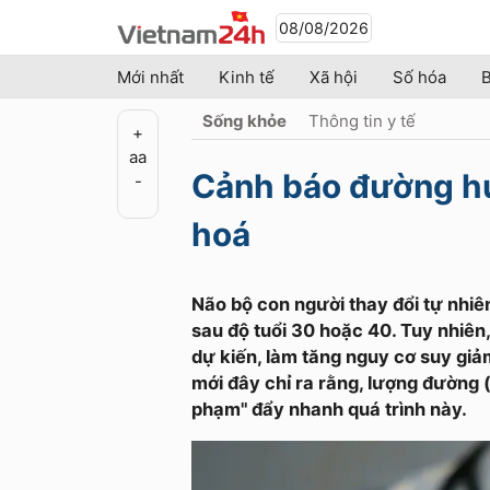
08/08/2026
Mới nhất
Kinh tế
Xã hội
Số hóa
B
Sống khỏe
Thông tin y tế
+
a
a
Cảnh báo đường hu
-
hoá
Não bộ con người thay đổi tự nhiên
sau độ tuổi 30 hoặc 40. Tuy nhiên
dự kiến, làm tăng nguy cơ suy giả
mới đây chỉ ra rằng, lượng đường 
phạm" đẩy nhanh quá trình này.