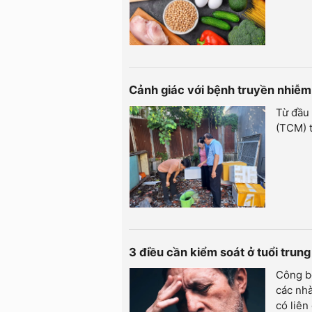
Cảnh giác với bệnh truyền nhiễ
Từ đầu 
(TCM) t
3 điều cần kiểm soát ở tuổi trung
Công b
các nhà
có liên