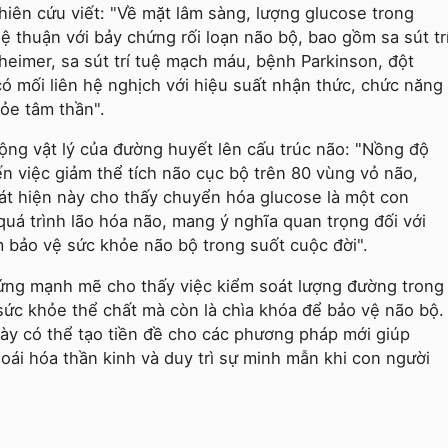
hiên cứu viết: "Về mặt lâm sàng, lượng glucose trong
ệ thuận với bảy chứng rối loạn não bộ, bao gồm sa sút tr
eimer, sa sút trí tuệ mạch máu, bệnh Parkinson, đột
có mối liên hệ nghịch với hiệu suất nhận thức, chức năng
ỏe tâm thần".
ng vật lý của đường huyết lên cấu trúc não: "Nồng độ
n việc giảm thể tích não cục bộ trên 80 vùng vỏ não,
át hiện này cho thấy chuyển hóa glucose là một con
quá trình lão hóa não, mang ý nghĩa quan trọng đối với
 bảo vệ sức khỏe não bộ trong suốt cuộc đời".
ứng mạnh mẽ cho thấy việc kiểm soát lượng đường trong
sức khỏe thể chất mà còn là chìa khóa để bảo vệ não bộ.
này có thể tạo tiền đề cho các phương pháp mới giúp
oái hóa thần kinh và duy trì sự minh mẫn khi con người