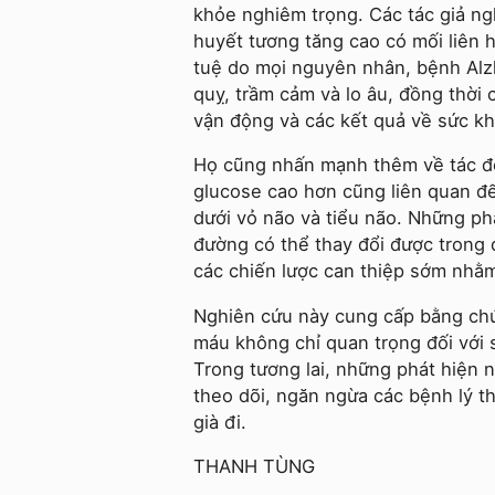
khỏe nghiêm trọng. Các tác giả ng
huyết tương tăng cao có mối liên h
tuệ do mọi nguyên nhân, bệnh Alzh
quỵ, trầm cảm và lo âu, đồng thời 
vận động và các kết quả về sức kh
Họ cũng nhấn mạnh thêm về tác độ
glucose cao hơn cũng liên quan đế
dưới vỏ não và tiểu não. Những ph
đường có thể thay đổi được trong 
các chiến lược can thiệp sớm nhằm
Nghiên cứu này cung cấp bằng ch
máu không chỉ quan trọng đối với 
Trong tương lai, những phát hiện 
theo dõi, ngăn ngừa các bệnh lý th
già đi.
THANH TÙNG