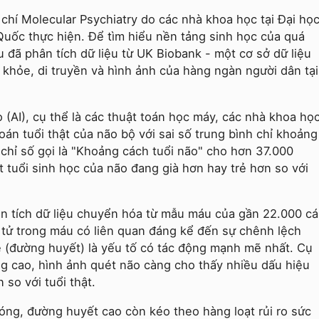
chí Molecular Psychiatry do các nhà khoa học tại Đại họ
uốc thực hiện. Để tìm hiểu nền tảng sinh học của quá
 đã phân tích dữ liệu từ UK Biobank - một cơ sở dữ liệu
 khỏe, di truyền và hình ảnh của hàng ngàn người dân tại
 (AI), cụ thể là các thuật toán học máy, các nhà khoa họ
án tuổi thật của não bộ với sai số trung bình chỉ khoảng
 chỉ số gọi là "Khoảng cách tuổi não" cho hơn 37.000
t tuổi sinh học của não đang già hơn hay trẻ hơn so với
ân tích dữ liệu chuyển hóa từ mẫu máu của gần 22.000 cá
 tử trong máu có liên quan đáng kể đến sự chênh lệch
e (đường huyết) là yếu tố có tác động mạnh mẽ nhất. Cụ
g cao, hình ảnh quét não càng cho thấy nhiều dấu hiệu
 so với tuổi thật.
óng, đường huyết cao còn kéo theo hàng loạt rủi ro sức