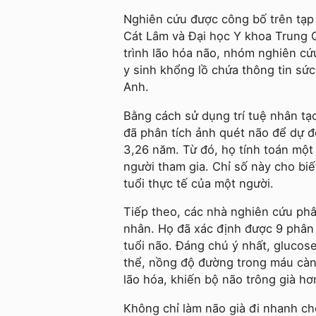
Nghiên cứu được công bố trên tạp 
Cát Lâm và Đại học Y khoa Trung Q
trình lão hóa não, nhóm nghiên cứu
y sinh khổng lồ chứa thông tin sức
Anh.
Bằng cách sử dụng trí tuệ nhân tạo
đã phân tích ảnh quét não để dự đo
3,26 năm. Từ đó, họ tính toán một
người tham gia. Chỉ số này cho biế
tuổi thực tế của một người.
Tiếp theo, các nhà nghiên cứu ph
nhân. Họ đã xác định được 9 phân
tuổi não. Đáng chú ý nhất, glucos
thể, nồng độ đường trong máu càn
lão hóa, khiến bộ não trông già hơn
Không chỉ làm não già đi nhanh ch