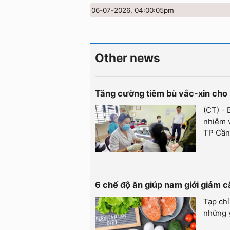
06-07-2026, 04:00:05pm
Other news
Tăng cường tiêm bù vắc-xin cho 
(CT) -
nhiễm v
TP Cần 
6 chế độ ăn giúp nam giới giảm c
Tạp chí
những y