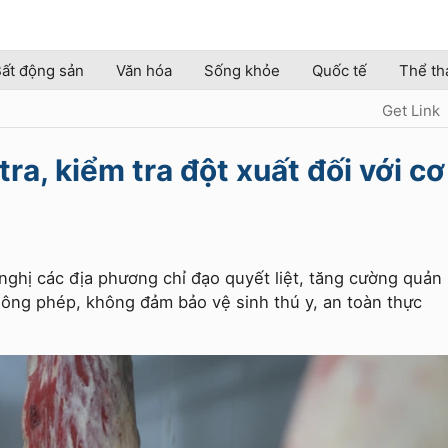
ất động sản
Văn hóa
Sống khỏe
Quốc tế
Thể th
Get Link
a, kiểm tra đột xuất đối với cơ
ghị các địa phương chỉ đạo quyết liệt, tăng cường quản
hông phép, không đảm bảo vệ sinh thú y, an toàn thực