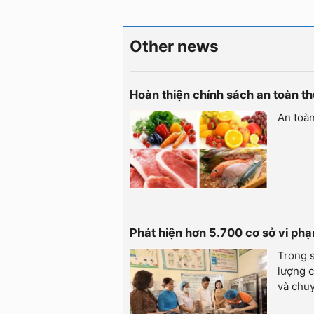
Other news
Hoàn thiện chính sách an toàn t
An toà
Phát hiện hơn 5.700 cơ sở vi ph
Trong s
lượng c
và chuy