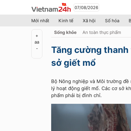
07/08/2026
Mới nhất
Kinh tế
Xã hội
Số hóa
B
Sống khỏe
An toàn thực phẩm
+
a
a
Tăng cường thanh tr
-
sở giết mổ
Bộ Nông nghiệp và Môi trường đề n
lý hoạt động giết mổ. Các cơ sở k
phẩm phải bị đình chỉ.