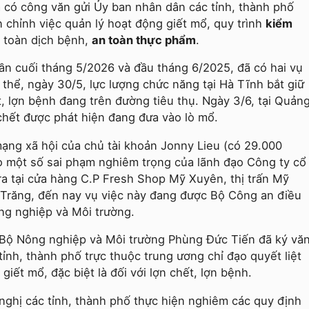
 có công văn gửi Ủy ban nhân dân các tỉnh, thành phố
 chỉnh việc quản lý hoạt động giết mổ, quy trình
kiểm
 toàn dịch bệnh,
an toàn thực phẩm
.
ần cuối tháng 5/2026 và đầu tháng 6/2025, đã có hai vụ
 thể, ngày 30/5, lực lượng chức năng tại Hà Tĩnh bắt giữ
t, lợn bệnh đang trên đường tiêu thụ. Ngày 3/6, tại Quản
 chết được phát hiện đang đưa vào lò mổ.
mạng xã hội của chủ tài khoản Jonny Lieu (có 29.000
áo một số sai phạm nghiêm trọng của lãnh đạo Công ty cổ
a tại cửa hàng C.P Fresh Shop Mỹ Xuyên, thị trấn Mỹ
Trăng, đến nay vụ việc này đang được Bộ Công an điều
ông nghiệp và Môi trường.
g Bộ Nông nghiệp và Môi trường Phùng Đức Tiến đã ký vă
ỉnh, thành phố trực thuộc trung ương chỉ đạo quyết liệt
iết mổ, đặc biệt là đối với lợn chết, lợn bệnh.
ghị các tỉnh, thành phố thực hiện nghiêm các quy định