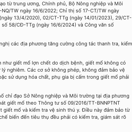
 đạo từ trung ương, Chính phủ, Bộ Nông nghiệp và Môi
9-NQ/TW ngày 16/6/2022; Chỉ thị số 17-CT/TW ngày
g (ngày 13/4/2020), 02/CT-TTg (ngày 14/01/2023), 29/CT-
n số 58/CĐ-TTg (ngày 16/6/2024) và Công văn số
nghị các địa phương tăng cường công tác thanh tra, kiểm
 như giết mổ lợn chết do dịch bệnh, giết mổ không có
xử lý nghiêm. Các cơ sở không phép, không đảm bảo vệ
oặc sử dụng hóa chất, phụ gia bị cấm trong giết mổ phải
hố chỉ đạo Sở Nông nghiệp và Môi trường tại địa phương
 soát giết mổ theo Thông tư số 09/2016/TT-BNNPTNT
 giết mổ và kiểm tra vệ sinh thú y. Điều này đảm bảo từ
chế biến đến tiêu thụ đều phải có kiểm tra, giám sát rõ