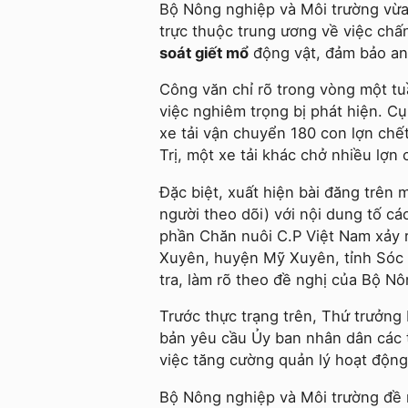
Bộ Nông nghiệp và Môi trường vừa
trực thuộc trung ương về việc chấn
soát giết mổ
động vật, đảm bảo an
Công văn chỉ rõ trong vòng một tu
việc nghiêm trọng bị phát hiện. Cụ
xe tải vận chuyển 180 con lợn chế
Trị, một xe tải khác chở nhiều lợn
Đặc biệt, xuất hiện bài đăng trên 
người theo dõi) với nội dung tố c
phần Chăn nuôi C.P Việt Nam xảy r
Xuyên, huyện Mỹ Xuyên, tỉnh Sóc 
tra, làm rõ theo đề nghị của Bộ N
Trước thực trạng trên, Thứ trưởn
bản yêu cầu Ủy ban nhân dân các t
việc tăng cường quản lý hoạt động g
Bộ Nông nghiệp và Môi trường đề n