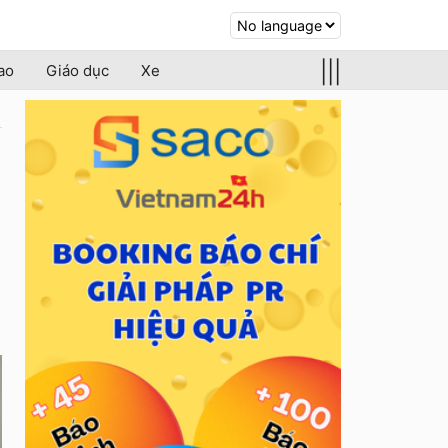
|||
ao
Giáo dục
Xe