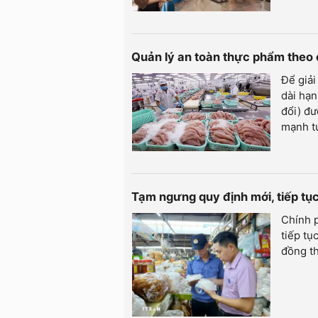
Quản lý an toàn thực phẩm theo
Để giải
dài hạn
đổi) đ
mạnh tư
Tạm ngưng quy định mới, tiếp tụ
Chính p
tiếp tụ
đồng th