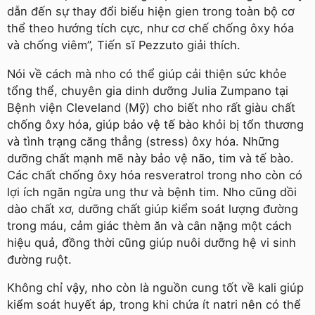
dẫn đến sự thay đổi biểu hiện gien trong toàn bộ cơ
thể theo hướng tích cực, như cơ chế chống ôxy hóa
và chống viêm”, Tiến sĩ Pezzuto giải thích.
Nói về cách mà nho có thể giúp cải thiện sức khỏe
tổng thể, chuyên gia dinh dưỡng Julia Zumpano tại
Bệnh viện Cleveland (Mỹ) cho biết nho rất giàu chất
chống ôxy hóa, giúp bảo vệ tế bào khỏi bị tổn thương
và tình trạng căng thẳng (stress) ôxy hóa. Những
dưỡng chất mạnh mẽ này bảo vệ não, tim và tế bào.
Các chất chống ôxy hóa resveratrol trong nho còn có
lợi ích ngăn ngừa ung thư và bệnh tim. Nho cũng dồi
dào chất xơ, dưỡng chất giúp kiểm soát lượng đường
trong máu, cảm giác thèm ăn và cân nặng một cách
hiệu quả, đồng thời cũng giúp nuôi dưỡng hệ vi sinh
đường ruột.
Không chỉ vậy, nho còn là nguồn cung tốt về kali giúp
kiểm soát huyết áp, trong khi chứa ít natri nên có thể