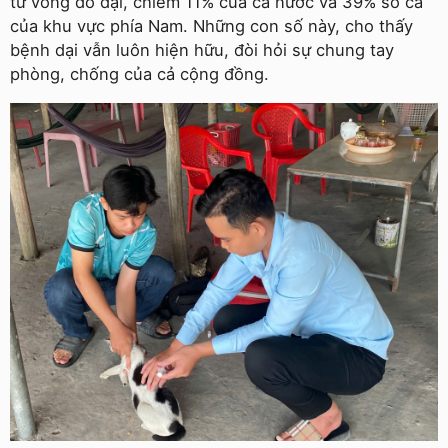
tử vong do dại, chiếm 11% của cả nước và 39% số ca
của khu vực phía Nam. Những con số này, cho thấy
bệnh dại vẫn luôn hiện hữu, đòi hỏi sự chung tay
phòng, chống của cả cộng đồng.