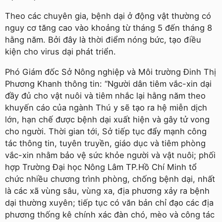
Theo các chuyên gia, bệnh dại ở động vật thường có
nguy cơ tăng cao vào khoảng từ tháng 5 đến tháng 8
hằng năm. Bởi đây là thời điểm nóng bức, tạo điều
kiện cho virus dại phát triển.
Phó Giám đốc Sở Nông nghiệp và Môi trường Đinh Thị
Phương Khanh thông tin: “Người dân tiêm vắc-xin dại
đầy đủ cho vật nuôi và tiêm nhắc lại hằng năm theo
khuyến cáo của ngành Thú y sẽ tạo ra hệ miễn dịch
lớn, hạn chế được bệnh dại xuất hiện và gây tử vong
cho người. Thời gian tới, Sở tiếp tục đẩy mạnh công
tác thông tin, tuyên truyền, giáo dục và tiêm phòng
vắc-xin nhằm bảo vệ sức khỏe người và vật nuôi; phối
hợp Trường Đại học Nông Lâm TP.Hồ Chí Minh tổ
chức nhiều chương trình phòng, chống bệnh dại, nhất
là các xã vùng sâu, vùng xa, địa phương xảy ra bệnh
dại thường xuyên; tiếp tục có văn bản chỉ đạo các địa
phương thống kê chính xác đàn chó, mèo và công tác