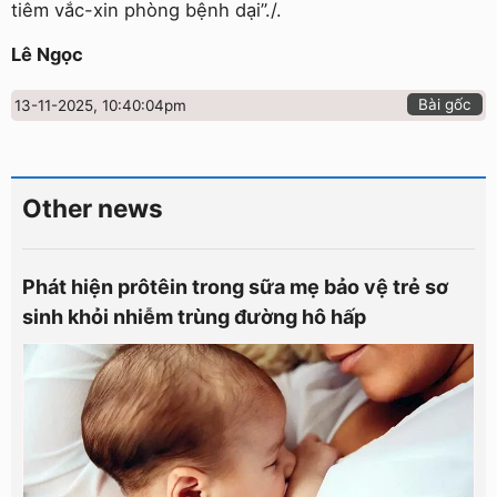
tiêm vắc-xin phòng bệnh dại”./.
Lê Ngọc
Bài gốc
13-11-2025, 10:40:04pm
Other news
Phát hiện prôtêin trong sữa mẹ bảo vệ trẻ sơ
sinh khỏi nhiễm trùng đường hô hấp